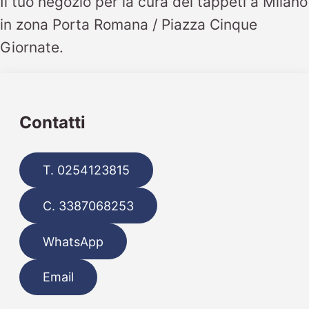
Il tuo negozio per la cura dei tappeti a Milano
in zona Porta Romana / Piazza Cinque
Giornate.
Contatti
T. 0254123815
C. 3387068253
WhatsApp
Email