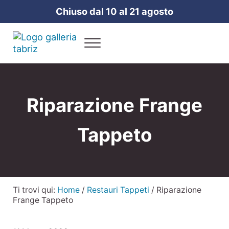
Passa al contenuto principale
Skip to header right navigation
Skip to site footer
Chiuso dal 10 al 21 agosto
Menu
Galleria Tabriz
Vendita e cura dei tappeti a Milano
Riparazione Frange
Tappeto
Ti trovi qui:
Home
/
Restauri Tappeti
/
Riparazione
Frange Tappeto