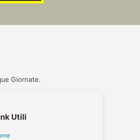
que Giornate.
ink Utili
ome