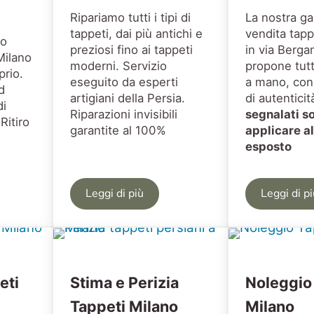
Ripariamo tutti i tipi di
La nostra gal
tappeti, dai più antichi e
vendita tapp
to
preziosi fino ai tappeti
in via Berga
Milano
moderni. Servizio
propone tutti
prio.
eseguito da esperti
a mano, con 
d
artigiani della Persia.
di autenticit
di
Riparazioni invisibili
segnalati s
Ritiro
garantite al 100%
applicare a
esposto
Leggi di più
Leggi di p
ggio Tappeti Milano e Trezzano
Restauro Tappeti Milano
Vend
eti
Stima e Perizia
Noleggio
Tappeti Milano
Milano