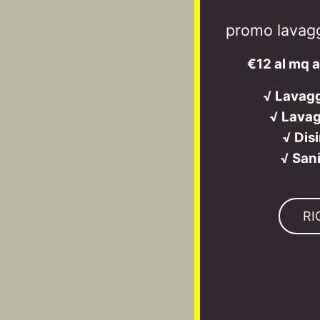
promo lavagg
€12 al mq 
√ Lavag
√ Lavag
√ Dis
√ San
RI