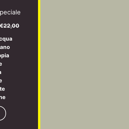
peciale
€22,00
acqua
mano
ppia
e
a
e
te
one