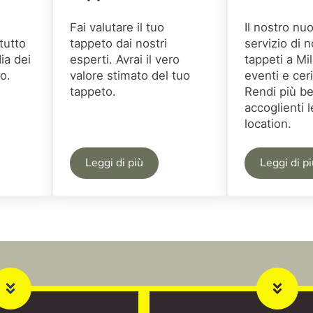
Fai valutare il tuo
Il nostro nu
tutto
tappeto dai nostri
servizio di 
ia dei
esperti. Avrai il vero
tappeti a Mi
o.
valore stimato del tuo
eventi e cer
tappeto.
Rendi più be
accoglienti l
location.
Leggi di più
Leggi di p
ppeti Milano
Stima e Perizia Tappeti Milano
Nole