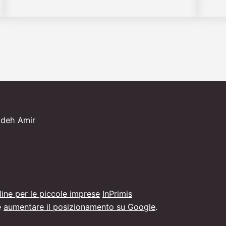
adeh Amir
nline per le piccole imprese
InPrimis
e
aumentare il posizionamento su Google
.