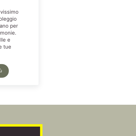
ovissimo
noleggio
lano per
imonie.
lle e
e tue
iù
ggio Tappeti Milano