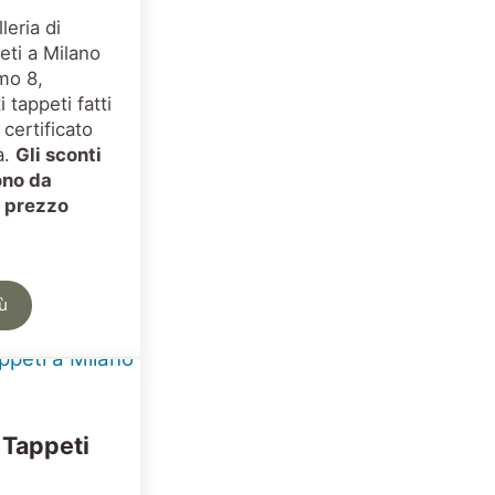
leria di
eti a Milano
mo 8,
 tappeti fatti
certificato
à.
Gli sconti
ono da
l prezzo
iù
ita Tappeti Milano
 Tappeti