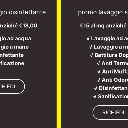
io disinfettante
promo lavaggio s
anziché
€18,00
€15 al mq anziché
gio ad acqua
√ Lavaggio ad 
gio a mano
√ Lavaggio a 
infettante
√ Battitura Do
ificazione
√ Anti Tarm
√ Anti Muff
√ Anti Odor
CHIEDI
√ Disinfettan
√ Sanificazi
RICHIEDI