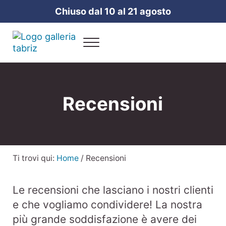
Passa al contenuto principale
Skip to header right navigation
Skip to site footer
Chiuso dal 10 al 21 agosto
Menu
Galleria Tabriz
Vendita e cura dei tappeti a Milano
Recensioni
Ti trovi qui:
Home
/
Recensioni
Le recensioni che lasciano i nostri clienti
e che vogliamo condividere! La nostra
più grande soddisfazione è avere dei