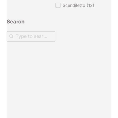
Scendiletto
(12)
Search
Search
Search