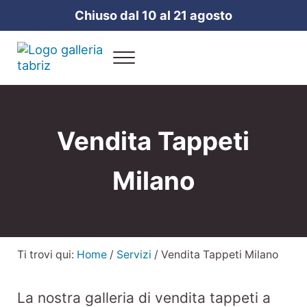
Passa al contenuto principale
Skip to header right navigation
Skip to site footer
Chiuso dal 10 al 21 agosto
Menu
Galleria Tabriz
Vendita e cura dei tappeti a Milano
Vendita Tappeti
Milano
Ti trovi qui:
Home
/
Servizi
/
Vendita Tappeti Milano
La nostra galleria di vendita tappeti a