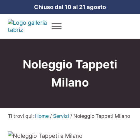
Passa al contenuto principale
Skip to header right navigation
Skip to site footer
Chiuso dal 10 al 21 agosto
Menu
Galleria Tabriz
Vendita e cura dei tappeti a Milano
Noleggio Tappeti
Milano
Ti trovi qui:
Home
/
Servizi
/
Noleggio Tappeti Milano