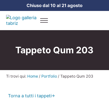
Passa al contenuto principale
Skip to header right navigation
Skip to site footer
Chiuso dal 10 al 21 agosto
Menu
Galleria Tabriz
Vendita e cura dei tappeti a Milano
Tappeto Qum 203
Ti trovi qui:
Home
/
Portfolio
/
Tappeto Qum 203
Torna a tutti i tappeti