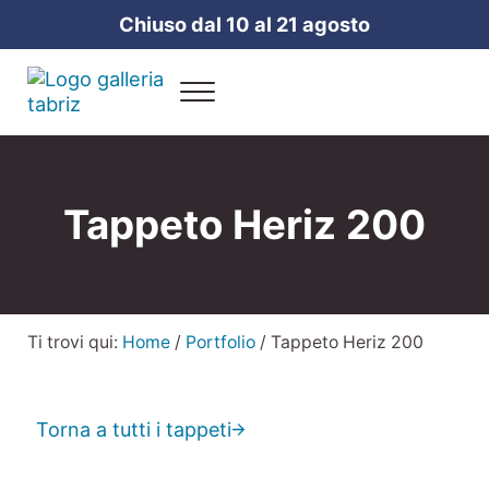
Passa al contenuto principale
Skip to header right navigation
Skip to site footer
Chiuso dal 10 al 21 agosto
Menu
Galleria Tabriz
Vendita e cura dei tappeti a Milano
Tappeto Heriz 200
Ti trovi qui:
Home
/
Portfolio
/
Tappeto Heriz 200
Torna a tutti i tappeti