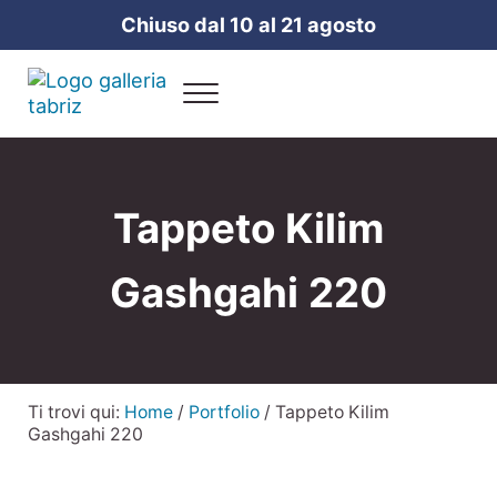
Passa al contenuto principale
Skip to header right navigation
Skip to site footer
Chiuso dal 10 al 21 agosto
Menu
Galleria Tabriz
Vendita e cura dei tappeti a Milano
Tappeto Kilim
Gashgahi 220
Ti trovi qui:
Home
/
Portfolio
/
Tappeto Kilim
Gashgahi 220