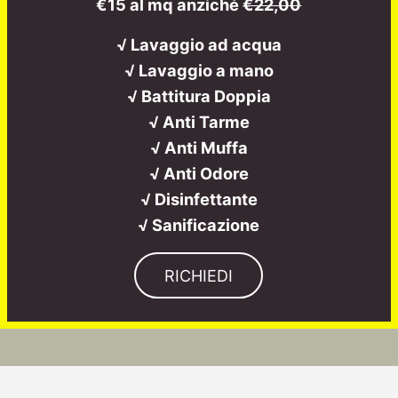
€15 al mq anziché
€22,00
√ Lavaggio ad acqua
√ Lavaggio a mano
√ Battitura Doppia
√ Anti Tarme
√ Anti Muffa
√ Anti Odore
√ Disinfettante
√ Sanificazione
RICHIEDI