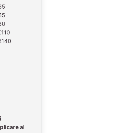
65
65
80
€110
€140
i
plicare al