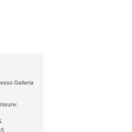
resso Galleria
misure:
5
65