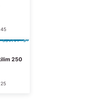
8
 45
ilim 250
 25