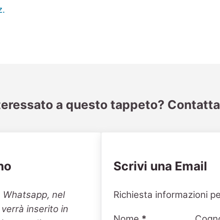
teressato a questo tappeto? Contatta
no
Scrivi una Email
Section
n Whatsapp, nel
Richiesta informazioni pe
errà inserito in
Nome
*
Cogn