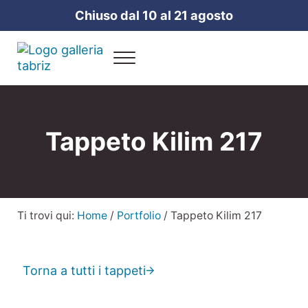
Passa al contenuto principale
Skip to header right navigation
Skip to site footer
Chiuso dal 10 al 21 agosto
Menu
Galleria Tabriz
Vendita e cura dei tappeti a Milano
Tappeto Kilim 217
Ti trovi qui:
Home
/
Portfolio
/
Tappeto Kilim 217
Torna a tutti i tappeti