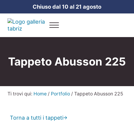
Passa al contenuto principale
Skip to header right navigation
Skip to site footer
Chiuso dal 10 al 21 agosto
Menu
Galleria Tabriz
Vendita e cura dei tappeti a Milano
Tappeto Abusson 225
Ti trovi qui:
Home
/
Portfolio
/
Tappeto Abusson 225
Torna a tutti i tappeti