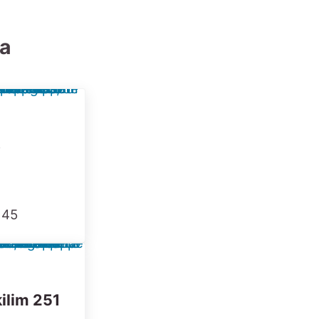
ia
8
 45
ilim 251