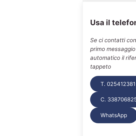
Usa il telefo
Se ci contatti co
primo messaggio v
automatico il rif
tappeto
T. 025412381
C. 33870682
WhatsApp