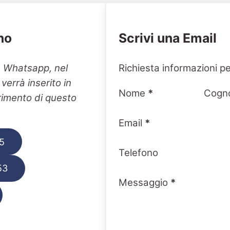
no
Scrivi una Email
Section
n Whatsapp, nel
Richiesta informazioni pe
errà inserito in
Nome
*
Cogn
erimento di questo
Email
*
5
Telefono
53
Messaggio
*