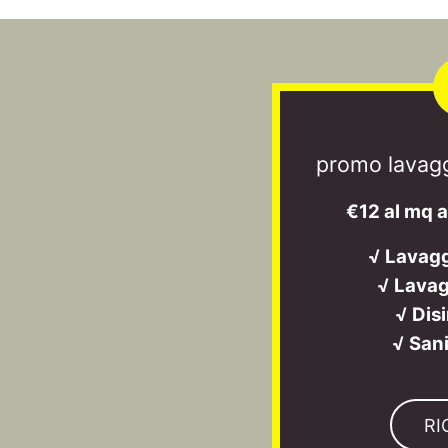
promo lavagg
€12 al mq 
√ Lavag
√ Lavag
√ Dis
√ San
RI