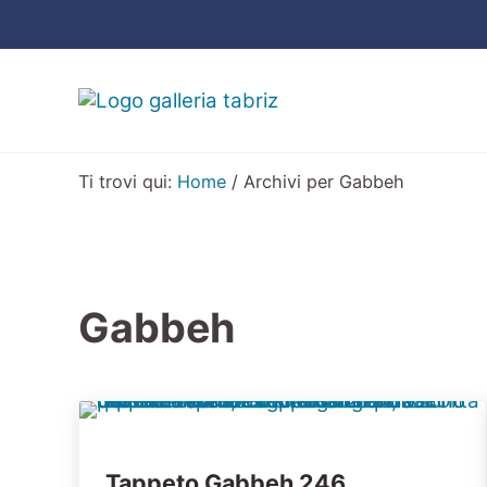
Passa al contenuto principale
Skip to header right navigation
Skip to site footer
Galleria Tabriz
Vendita e cura dei tappeti a Milano
Ti trovi qui:
Home
/
Archivi per Gabbeh
Gabbeh
Tappeto Gabbeh 246