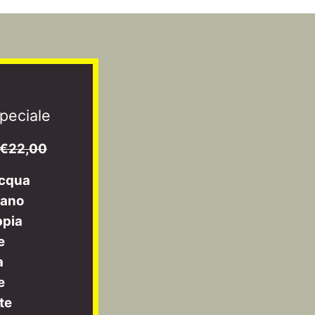
peciale
€22,00
acqua
mano
ppia
e
a
e
te