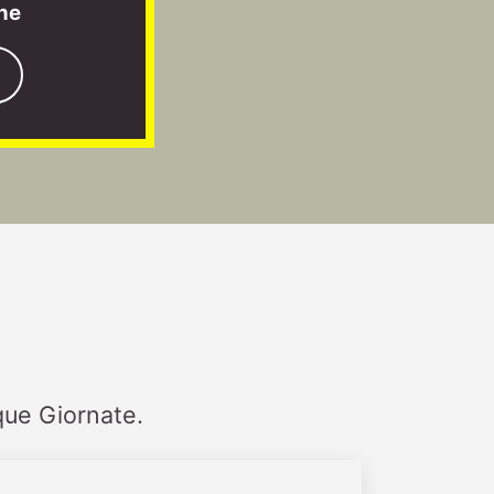
one
que Giornate.