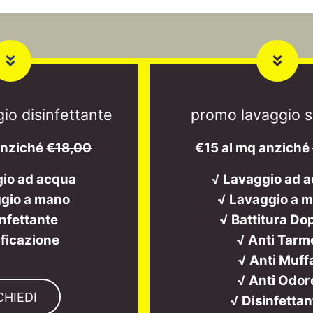
io disinfettante
promo lavaggio s
anziché
€18,00
€15 al mq anziché
gio ad acqua
√ Lavaggio ad 
gio a mano
√ Lavaggio a 
infettante
√ Battitura Do
ificazione
√ Anti Tarm
√ Anti Muff
√ Anti Odor
CHIEDI
√ Disinfettan