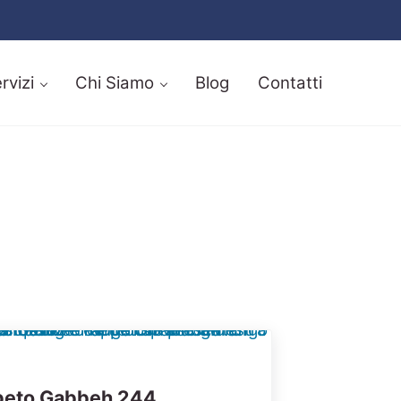
rvizi
Chi Siamo
Blog
Contatti
peto Gabbeh 244