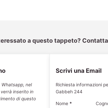
teressato a questo tappeto? Contatta
no
Scrivi una Email
Section
n Whatsapp, nel
Richiesta informazioni p
errà inserito in
Gabbeh 244
erimento di questo
Nome
*
Cogn