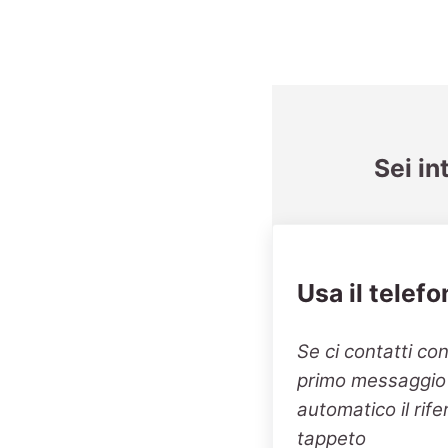
Sei in
Usa il telefo
Se ci contatti co
primo messaggio v
automatico il rif
tappeto