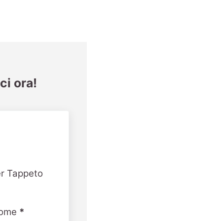
ci ora!
er Tappeto
ome
*