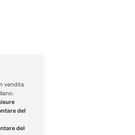
n vendita
ilano.
misure
ntare del
ntare del