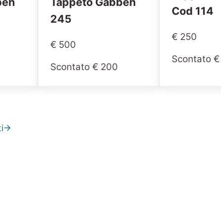
beh
Tappeto Gabbeh
Cod 114
245
€ 250
€ 500
Scontato €
Scontato € 200
i