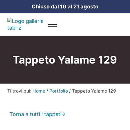
Passa al contenuto principale
Skip to header right navigation
Skip to site footer
Chiuso dal 10 al 21 agosto
Menu
Galleria Tabriz
Vendita e cura dei tappeti a Milano
Tappeto Yalame 129
Ti trovi qui:
Home
/
Portfolio
/
Tappeto Yalame 129
Torna a tutti i tappeti