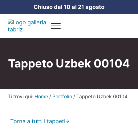
Passa al contenuto principale
Skip to header right navigation
Skip to site footer
Chiuso dal 10 al 21 agosto
Menu
Galleria Tabriz
Vendita e cura dei tappeti a Milano
Tappeto Uzbek 00104
Ti trovi qui:
Home
/
Portfolio
/
Tappeto Uzbek 00104
Torna a tutti i tappeti