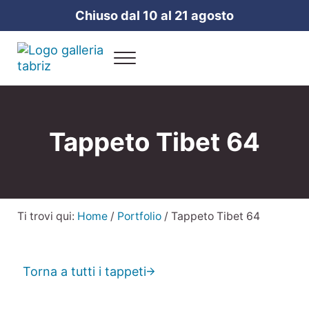
Passa al contenuto principale
Skip to header right navigation
Skip to site footer
Chiuso dal 10 al 21 agosto
Menu
Galleria Tabriz
Vendita e cura dei tappeti a Milano
Tappeto Tibet 64
Ti trovi qui:
Home
/
Portfolio
/
Tappeto Tibet 64
Torna a tutti i tappeti