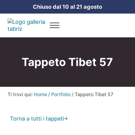
Passa al contenuto principale
Skip to header right navigation
Skip to site footer
Chiuso dal 10 al 21 agosto
Menu
Galleria Tabriz
Vendita e cura dei tappeti a Milano
Tappeto Tibet 57
Ti trovi qui:
Home
/
Portfolio
/
Tappeto Tibet 57
Torna a tutti i tappeti