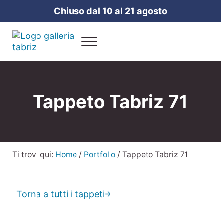
Passa al contenuto principale
Skip to header right navigation
Skip to site footer
Chiuso dal 10 al 21 agosto
Menu
Galleria Tabriz
Vendita e cura dei tappeti a Milano
Tappeto Tabriz 71
Ti trovi qui:
Home
/
Portfolio
/
Tappeto Tabriz 71
Torna a tutti i tappeti