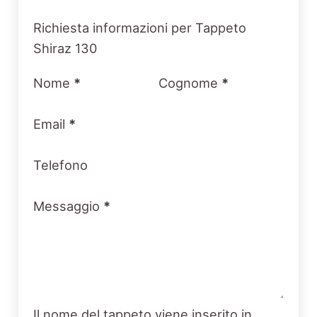
Section
Richiesta informazioni per Tappeto
Shiraz 130
Nome
*
Cognome
*
Email
*
Telefono
Messaggio
*
Il nome del tappeto viene inserito in