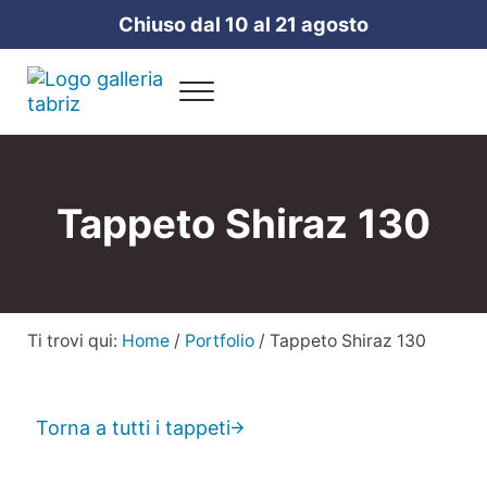
Passa al contenuto principale
Skip to header right navigation
Skip to site footer
Chiuso dal 10 al 21 agosto
Menu
Galleria Tabriz
Vendita e cura dei tappeti a Milano
Tappeto Shiraz 130
Ti trovi qui:
Home
/
Portfolio
/
Tappeto Shiraz 130
Torna a tutti i tappeti