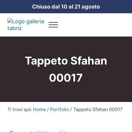
Passa al contenuto principale
Skip to header right navigation
Skip to site footer
Chiuso dal 10 al 21 agosto
Menu
Galleria Tabriz
Vendita e cura dei tappeti a Milano
Tappeto Sfahan
00017
Ti trovi qui:
Home
/
Portfolio
/
Tappeto Sfahan 00017