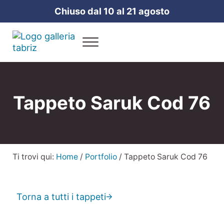
Passa al contenuto principale
Skip to header right navigation
Skip to site footer
Chiuso dal 10 al 21 agosto
Menu
Galleria Tabriz
Vendita e cura dei tappeti a Milano
Tappeto Saruk Cod 76
Ti trovi qui:
Home
/
Portfolio
/
Tappeto Saruk Cod 76
Torna a tutti i tappeti