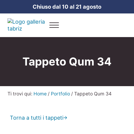
Passa al contenuto principale
Skip to header right navigation
Skip to site footer
Chiuso dal 10 al 21 agosto
Menu
Galleria Tabriz
Vendita e cura dei tappeti a Milano
Tappeto Qum 34
Ti trovi qui:
Home
/
Portfolio
/
Tappeto Qum 34
Torna a tutti i tappeti