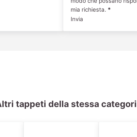
modo che possano rispo
mia richiesta.
*
Invia
ltri tappeti della stessa categor