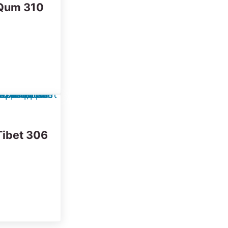
Qum 310
Tibet 306