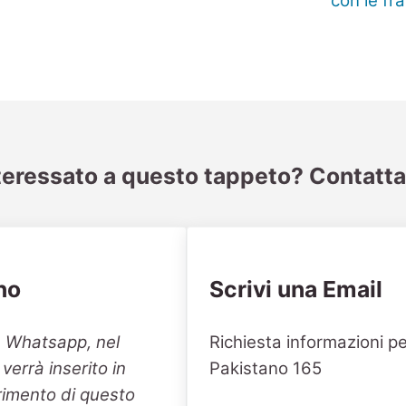
teressato a questo tappeto? Contatta
no
Scrivi una Email
Section
n Whatsapp, nel
Richiesta informazioni p
errà inserito in
Pakistano 165
erimento di questo