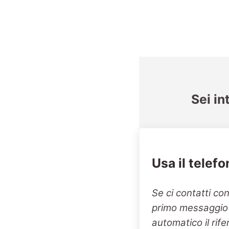
Sei in
Usa il telefo
Se ci contatti co
primo messaggio v
automatico il rif