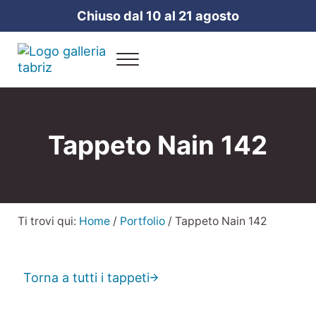
Passa al contenuto principale
Skip to header right navigation
Skip to site footer
Chiuso dal 10 al 21 agosto
Menu
Galleria Tabriz
Vendita e cura dei tappeti a Milano
Tappeto Nain 142
Ti trovi qui:
Home
/
Portfolio
/
Tappeto Nain 142
Torna a tutti i tappeti