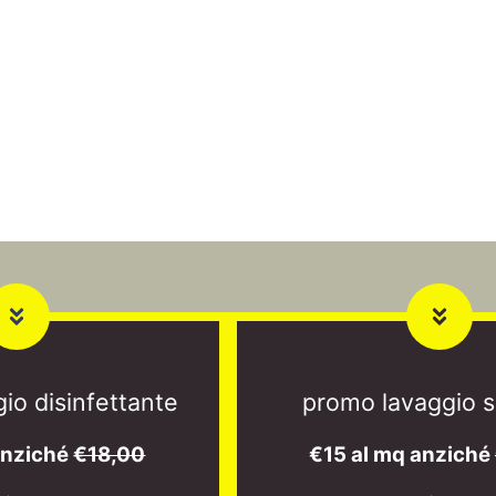
io disinfettante
promo lavaggio s
anziché
€18,00
€15 al mq anziché