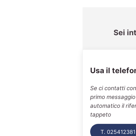
Sei in
Usa il telefo
Se ci contatti co
primo messaggio v
automatico il rif
tappeto
T. 025412381