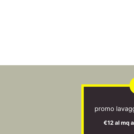
promo lavagg
€12 al mq 