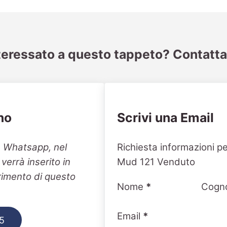
teressato a questo tappeto? Contatta
no
Scrivi una Email
Section
n Whatsapp, nel
Richiesta informazioni p
errà inserito in
Mud 121 Venduto
erimento di questo
Nome
*
Cogn
Email
*
5