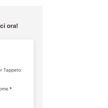
ci ora!
er Tappeto
ome
*