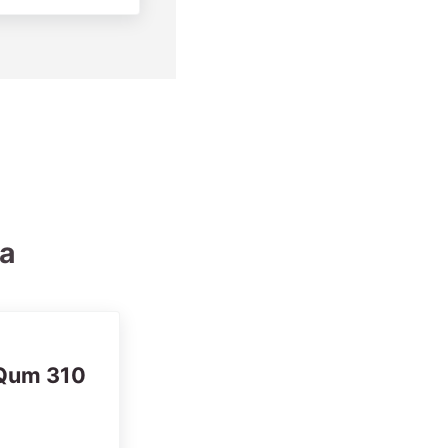
ia
Qum 310