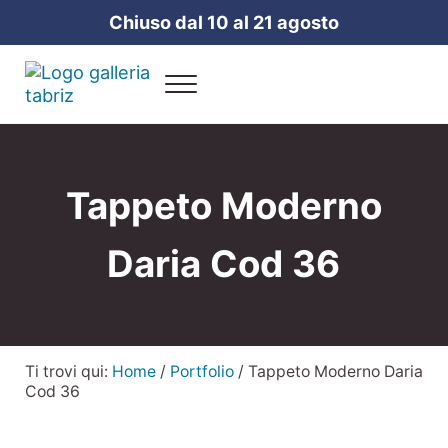
Passa al contenuto principale
Skip to header right navigation
Skip to site footer
Chiuso dal 10 al 21 agosto
Menu
Galleria Tabriz
Vendita e cura dei tappeti a Milano
Tappeto Moderno
Daria Cod 36
Ti trovi qui:
Home
/
Portfolio
/
Tappeto Moderno Daria
Cod 36