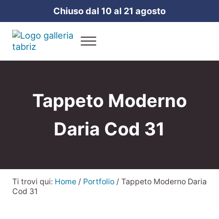
Passa al contenuto principale
Skip to header right navigation
Skip to site footer
Chiuso dal 10 al 21 agosto
Menu
Galleria Tabriz
Vendita e cura dei tappeti a Milano
Tappeto Moderno
Daria Cod 31
Ti trovi qui:
Home
/
Portfolio
/
Tappeto Moderno Daria
Cod 31