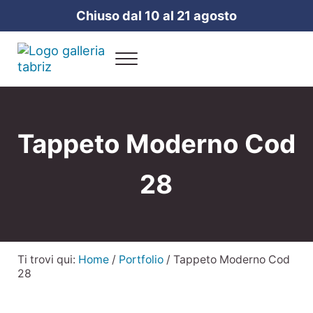
Passa al contenuto principale
Skip to header right navigation
Skip to site footer
Chiuso dal 10 al 21 agosto
Menu
Galleria Tabriz
Vendita e cura dei tappeti a Milano
Tappeto Moderno Cod
28
Ti trovi qui:
Home
/
Portfolio
/
Tappeto Moderno Cod
28