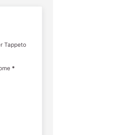
er Tappeto
ome
*