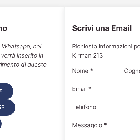
no
Scrivi una Email
Section
n Whatsapp, nel
Richiesta informazioni p
errà inserito in
Kirman 213
erimento di questo
Nome
*
Cogn
Email
*
5
Telefono
53
Messaggio
*