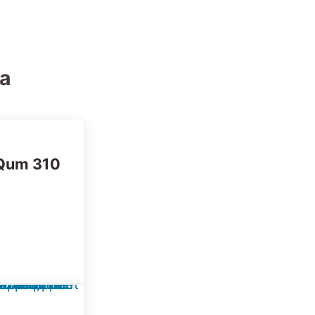
ia
Qum 310