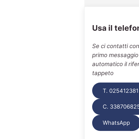
Usa il telefo
Se ci contatti co
primo messaggio v
automatico il rif
tappeto
T. 025412381
C. 33870682
WhatsApp