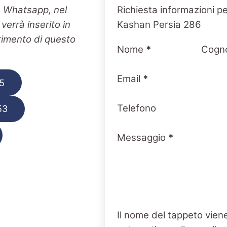
Section
n Whatsapp, nel
Richiesta informazioni p
errà inserito in
Kashan Persia 286
erimento di questo
Nome
*
Cogn
Email
*
5
Telefono
53
Messaggio
*
Il nome del tappeto viene