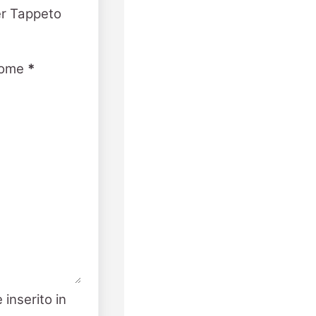
er Tappeto
ome
*
 inserito in