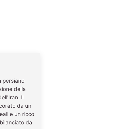
 persiano
ione della
ll'Iran. Il
ecorato da un
reali e un ricco
bilanciato da