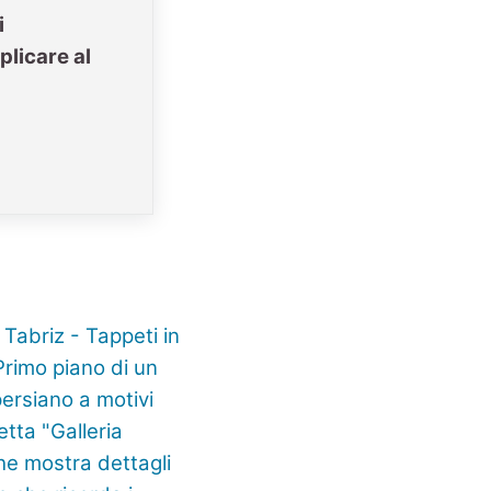
i
plicare al