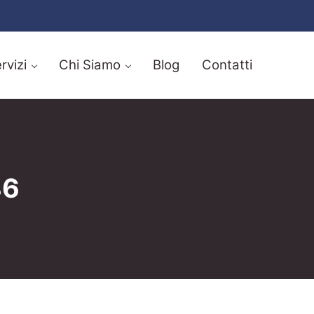
rvizi
Chi Siamo
Blog
Contatti
86