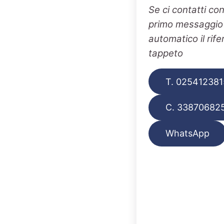
Se ci contatti co
primo messaggio v
automatico il rif
tappeto
T. 025412381
C. 33870682
WhatsApp