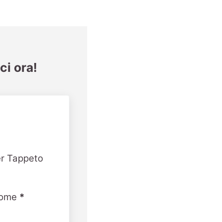
ci ora!
er Tappeto
ome
*