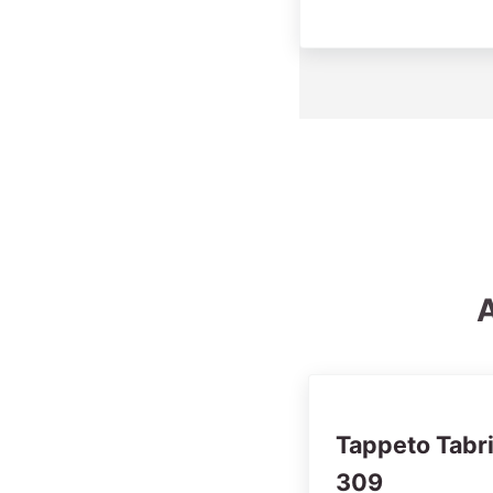
A
Tappeto Tabr
309