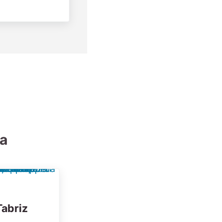
ia
abriz