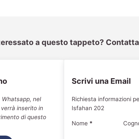
teressato a questo tappeto? Contatta
no
Scrivi una Email
Section
n Whatsapp, nel
Richiesta informazioni p
errà inserito in
Isfahan 202
erimento di questo
Nome
*
Cogn