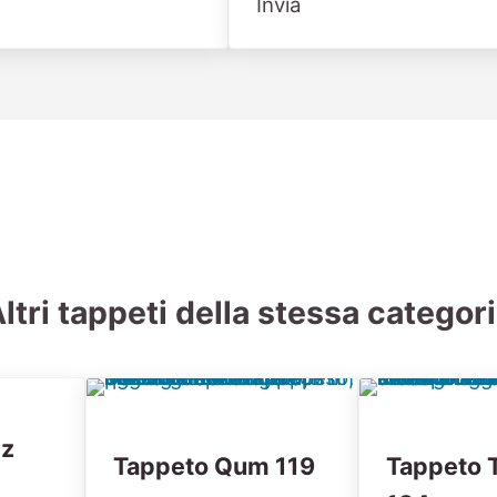
Invia
ltri tappeti della stessa categor
iz
Tappeto Qum 119
Tappeto T