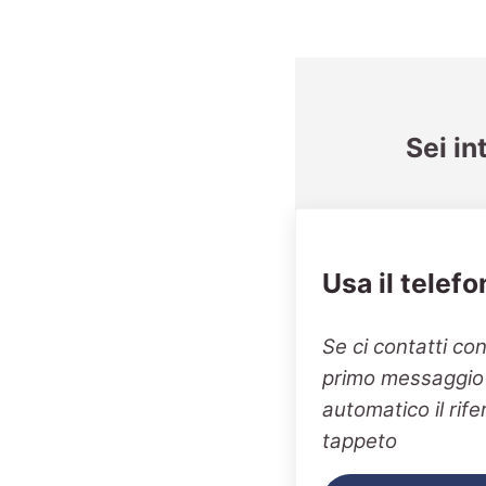
Sei in
Usa il telefo
Se ci contatti co
primo messaggio v
automatico il rif
tappeto