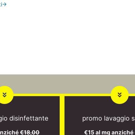
i
io disinfettante
promo lavaggio s
anziché
€18,00
€15 al mq anziché