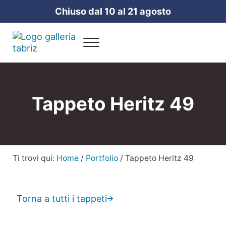
Passa al contenuto principale
Skip to header right navigation
Skip to site footer
Chiuso dal 10 al 21 agosto
Menu
Galleria Tabriz
Vendita e cura dei tappeti a Milano
Tappeto Heritz 49
Ti trovi qui:
Home
/
Portfolio
/
Tappeto Heritz 49
Torna a tutti i tappeti