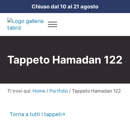
Passa al contenuto principale
Skip to header right navigation
Skip to site footer
Chiuso dal 10 al 21 agosto
Menu
Galleria Tabriz
Vendita e cura dei tappeti a Milano
Tappeto Hamadan 122
Ti trovi qui:
Home
/
Portfolio
/
Tappeto Hamadan 122
Torna a tutti i tappeti