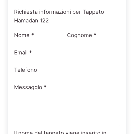
Section
Richiesta informazioni per Tappeto
Hamadan 122
Nome
*
Cognome
*
Email
*
Telefono
Messaggio
*
Il nome del tappeto viene inserito in