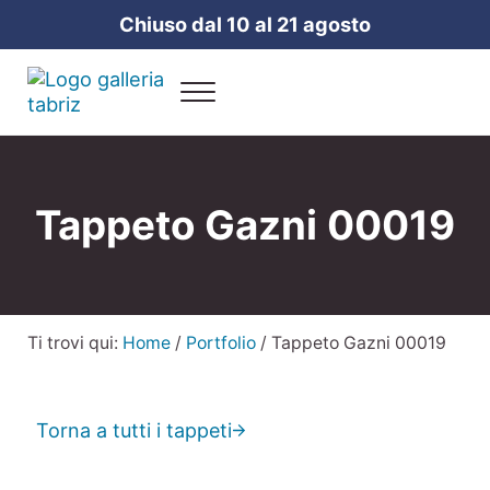
Passa al contenuto principale
Skip to header right navigation
Skip to site footer
Chiuso dal 10 al 21 agosto
Menu
Galleria Tabriz
Vendita e cura dei tappeti a Milano
Tappeto Gazni 00019
Ti trovi qui:
Home
/
Portfolio
/
Tappeto Gazni 00019
Torna a tutti i tappeti