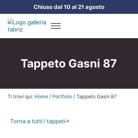
Passa al contenuto principale
Skip to header right navigation
Skip to site footer
Chiuso dal 10 al 21 agosto
Menu
Galleria Tabriz
Vendita e cura dei tappeti a Milano
Tappeto Gasni 87
Ti trovi qui:
Home
/
Portfolio
/
Tappeto Gasni 87
Torna a tutti i tappeti