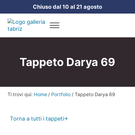
Passa al contenuto principale
Skip to header right navigation
Skip to site footer
Chiuso dal 10 al 21 agosto
Menu
Galleria Tabriz
Vendita e cura dei tappeti a Milano
Tappeto Darya 69
Ti trovi qui:
Home
/
Portfolio
/
Tappeto Darya 69
Torna a tutti i tappeti