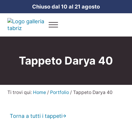
Passa al contenuto principale
Skip to header right navigation
Skip to site footer
Chiuso dal 10 al 21 agosto
Menu
Galleria Tabriz
Vendita e cura dei tappeti a Milano
Tappeto Darya 40
Ti trovi qui:
Home
/
Portfolio
/
Tappeto Darya 40
Torna a tutti i tappeti