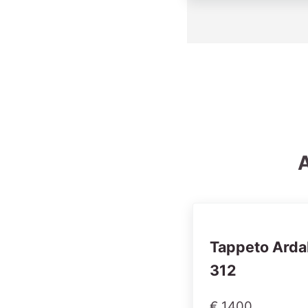
A
Tappeto Arda
312
€ 1400