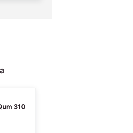
ia
Qum 310