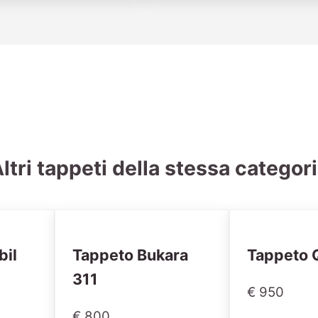
ltri tappeti della stessa categor
bil
Tappeto Bukara
Tappeto 
311
€ 950
€ 800