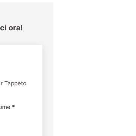
ci ora!
er Tappeto
ome
*