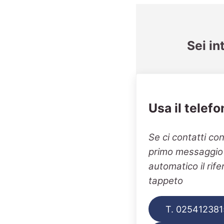
Sei in
Usa il telefo
Se ci contatti co
primo messaggio v
automatico il rif
tappeto
T. 025412381