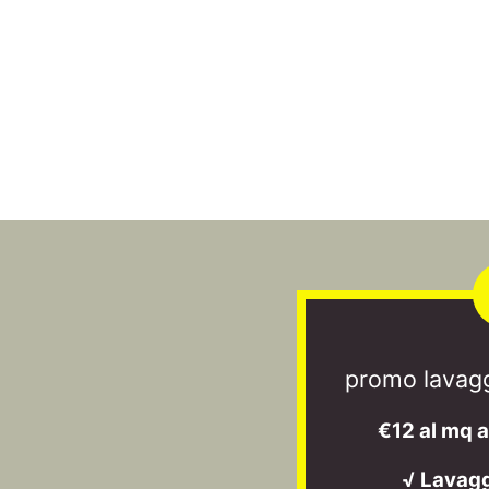
promo lavagg
€12 al mq 
√ Lavag