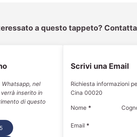
teressato a questo tappeto? Contatta
no
Scrivi una Email
Section
n Whatsapp, nel
Richiesta informazioni p
errà inserito in
Cina 00020
erimento di questo
Nome
*
Cogn
Email
*
5