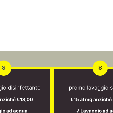
io disinfettante
promo lavaggio s
anziché
€18,00
€15 al mq anziché
gio ad acqua
√ Lavaggio ad 