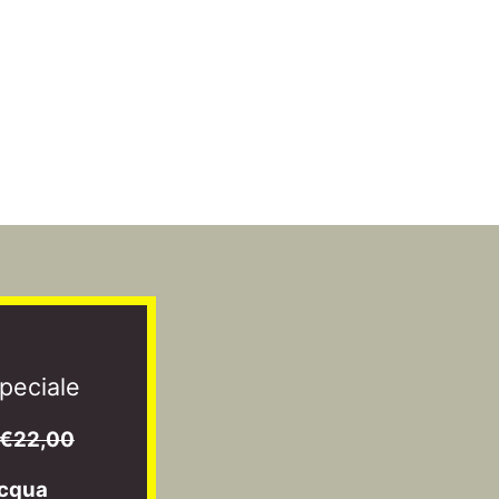
peciale
€22,00
acqua