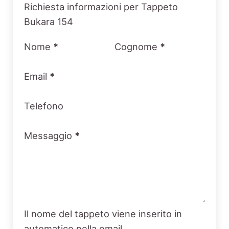
Section
Richiesta informazioni per Tappeto
Bukara 154
Nome
*
Cognome
*
Email
*
Telefono
Messaggio
*
Il nome del tappeto viene inserito in
automatico nella email