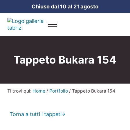
Passa al contenuto principale
Skip to header right navigation
Skip to site footer
Chiuso dal 10 al 21 agosto
Menu
Galleria Tabriz
Vendita e cura dei tappeti a Milano
Tappeto Bukara 154
Ti trovi qui:
Home
/
Portfolio
/
Tappeto Bukara 154
Torna a tutti i tappeti