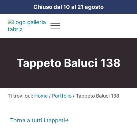
Passa al contenuto principale
Skip to header right navigation
Skip to site footer
Chiuso dal 10 al 21 agosto
Menu
Galleria Tabriz
Vendita e cura dei tappeti a Milano
Tappeto Baluci 138
Ti trovi qui:
Home
/
Portfolio
/
Tappeto Baluci 138
Torna a tutti i tappeti