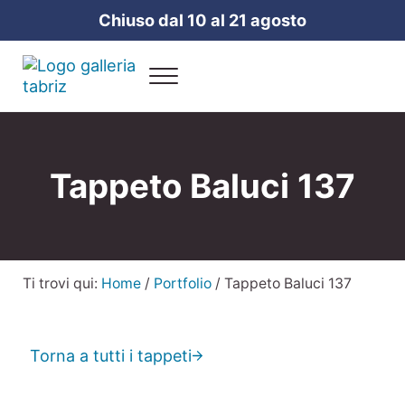
Passa al contenuto principale
Skip to header right navigation
Skip to site footer
Chiuso dal 10 al 21 agosto
Menu
Galleria Tabriz
Vendita e cura dei tappeti a Milano
Tappeto Baluci 137
Ti trovi qui:
Home
/
Portfolio
/
Tappeto Baluci 137
Torna a tutti i tappeti