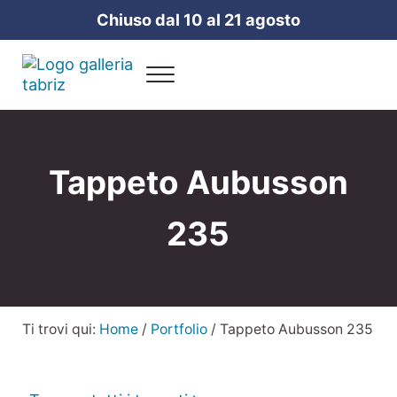
Passa al contenuto principale
Skip to header right navigation
Skip to site footer
Chiuso dal 10 al 21 agosto
Menu
Galleria Tabriz
Vendita e cura dei tappeti a Milano
Tappeto Aubusson
235
Ti trovi qui:
Home
/
Portfolio
/
Tappeto Aubusson 235